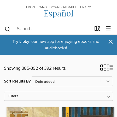
FRONT RANGE DOWNLOADABLE LIBRARY
Español
×
Try Libby
, our new app for enjoying ebooks and
audiobooks!
Showing 385-392 of 392 results
Sort Results By
Filters