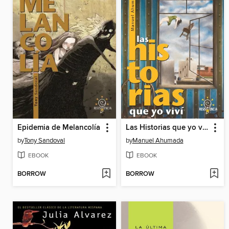
Epidemia de Melancolía
Las Historias que yo viví
by
Tony Sandoval
by
Manuel Ahumada
EBOOK
EBOOK
BORROW
BORROW