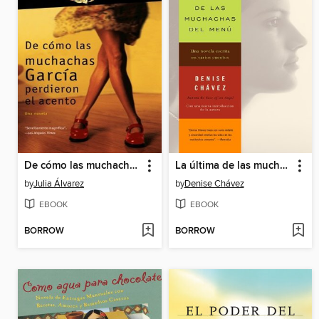
De cómo las muchachas García perdieron el acento
La última de las muchachas del menú
by
Julia Álvarez
by
Denise Chávez
EBOOK
EBOOK
BORROW
BORROW