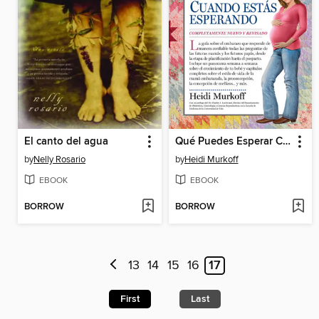
El canto del agua
Qué Puedes Esperar Cuando Estás Esperando
by
Nelly Rosario
by
Heidi Murkoff
EBOOK
EBOOK
BORROW
BORROW
13
14
15
16
17
First
Last